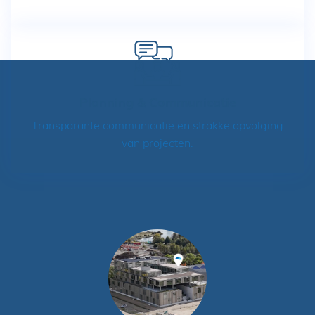
Planning & Communicatie
Transparante communicatie en strakke opvolging
van projecten.